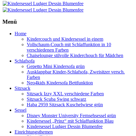
Menü
Home
Kindercouch und Kindersessel in einem
Vollschaum-Couch mit Schlaffunktion in 10
verschiedenen Farben
Chaiselounge stilvolle Kinderchouch für Mädchen
Schlafsofa
Gepetto Mini Kindersofa grün
Ausklappbar Kinder-Schlafsofa, Zweisitzer versch.
Farben
Neo4kids Kindersofa Bettfunktion
Sitzsack
Sitzsack Izzy XXL verschiedene Farben
Sitzsack Scuba Swing schwarz
Haba 2959 Sitzsack Kuschelwiese grün
Sessel
Disney Monster University Fernsehsessel grün
Kindersessel „Prinz“ mit Schlaffunktion Blau
Kindersessel Ludger Dessin Blumenfee
Einrichtungsthemen