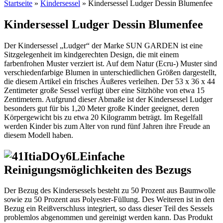
Startseite
»
Kindersessel
»
Kindersessel Ludger Dessin Blumenfee
Kindersessel Ludger Dessin Blumenfee
Der Kindersessel „Ludger“ der Marke SUN GARDEN ist eine
Sitzgelegenheit im kindgerechten Design, die mit einem
farbenfrohen Muster verziert ist. Auf dem Natur (Ecru-) Muster sind
verschiedenfarbige Blumen in unterschiedlichen Größen dargestellt,
die diesem Artikel ein frisches Äußeres verleihen. Der 53 x 36 x 44
Zentimeter große Sessel verfügt über eine Sitzhöhe von etwa 15
Zentimetern. Aufgrund dieser Abmaße ist der Kindersessel Ludger
besonders gut für bis 1,20 Meter große Kinder geeignet, deren
Körpergewicht bis zu etwa 20 Kilogramm beträgt. Im Regelfall
werden Kinder bis zum Alter von rund fünf Jahren ihre Freude an
diesem Modell haben.
Einfache
Reinigungsmöglichkeiten des Bezugs
Der Bezug des Kindersessels besteht zu 50 Prozent aus Baumwolle
sowie zu 50 Prozent aus Polyester-Füllung. Des Weiteren ist in den
Bezug ein Reißverschluss integriert, so dass dieser Teil des Sessels
problemlos abgenommen und gereinigt werden kann. Das Produkt