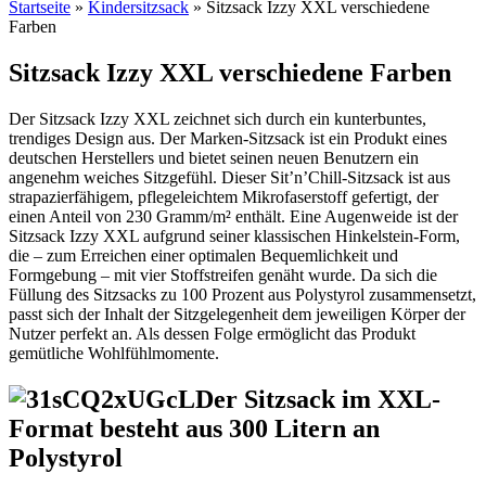
Startseite
»
Kindersitzsack
»
Sitzsack Izzy XXL verschiedene
Farben
Sitzsack Izzy XXL verschiedene Farben
Der Sitzsack Izzy XXL zeichnet sich durch ein kunterbuntes,
trendiges Design aus. Der Marken-Sitzsack ist ein Produkt eines
deutschen Herstellers und bietet seinen neuen Benutzern ein
angenehm weiches Sitzgefühl. Dieser Sit’n’Chill-Sitzsack ist aus
strapazierfähigem, pflegeleichtem Mikrofaserstoff gefertigt, der
einen Anteil von 230 Gramm/m² enthält. Eine Augenweide ist der
Sitzsack Izzy XXL aufgrund seiner klassischen Hinkelstein-Form,
die – zum Erreichen einer optimalen Bequemlichkeit und
Formgebung – mit vier Stoffstreifen genäht wurde. Da sich die
Füllung des Sitzsacks zu 100 Prozent aus Polystyrol zusammensetzt,
passt sich der Inhalt der Sitzgelegenheit dem jeweiligen Körper der
Nutzer perfekt an. Als dessen Folge ermöglicht das Produkt
gemütliche Wohlfühlmomente.
Der Sitzsack im XXL-
Format besteht aus 300 Litern an
Polystyrol